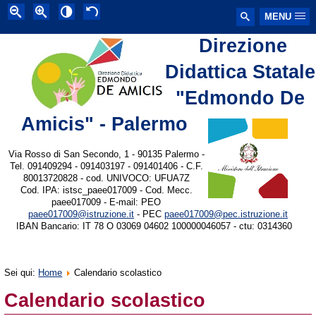
MENU
Direzione
Didattica Statale
"Edmondo De
Amicis" - Palermo
Via Rosso di San Secondo, 1 - 90135 Palermo -
Tel. 091409294 - 091403197 - 091401406 - C.F.
80013720828 - cod. UNIVOCO: UFUA7Z
Cod. IPA: istsc_paee017009 - Cod. Mecc.
paee017009 - E-mail: PEO
paee017009@istruzione.it
- PEC
paee017009@pec.istruzione.it
IBAN Bancario: IT 78 O 03069 04602 100000046057 - ctu: 0314360
Sei qui:
Home
Calendario scolastico
Calendario scolastico