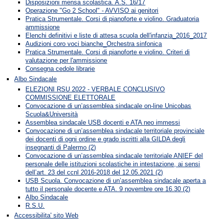
Disposizioni mensa scolastica. A.S. 16/17
Operazione "Go 2 School" - AVVISO ai genitori
Pratica Strumentale. Corsi di pianoforte e violino. Graduatoria
ammissione
Elenchi definitivi e liste di attesa scuola dell'infanzia_2016_2017
Audizioni coro voci bianche_Orchestra sinfonica
Pratica Strumentale. Corsi di pianoforte e violino. Criteri di
valutazione per l'ammissione
Consegna cedole librarie
Albo Sindacale
ELEZIONI RSU 2022 - VERBALE CONCLUSIVO
COMMISSIONE ELETTORALE
Convocazione di un’assemblea sindacale on-line Unicobas
Scuola&Università
Assemblea sindacale USB docenti e ATA neo immessi
Convocazione di un’assemblea sindacale territoriale provinciale
dei docenti di ogni ordine e grado iscritti alla GILDA degli
insegnanti di Palermo (2)
Convocazione di un’assemblea sindacale territoriale ANIEF del
personale delle istituzioni scolastiche in intestazione, ai sensi
dell’art. 23 del ccnl 2016-2018 del 12.05.2021 (2)
USB Scuola. Convocazione di un’assemblea sindacale aperta a
tutto il personale docente e ATA. 9 novembre ore 16.30 (2)
Albo Sindacale
R.S.U.
Accessibilita' sito Web