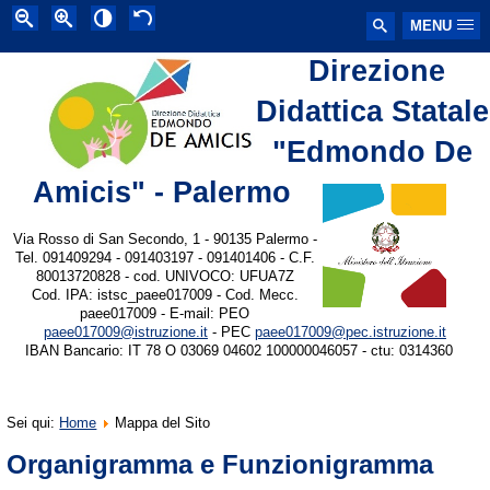
MENU
Direzione
Didattica Statale
"Edmondo De
Amicis" - Palermo
Via Rosso di San Secondo, 1 - 90135 Palermo -
Tel. 091409294 - 091403197 - 091401406 - C.F.
80013720828 - cod. UNIVOCO: UFUA7Z
Cod. IPA: istsc_paee017009 - Cod. Mecc.
paee017009 - E-mail: PEO
paee017009@istruzione.it
- PEC
paee017009@pec.istruzione.it
IBAN Bancario: IT 78 O 03069 04602 100000046057 - ctu: 0314360
Sei qui:
Home
Mappa del Sito
Organigramma e Funzionigramma