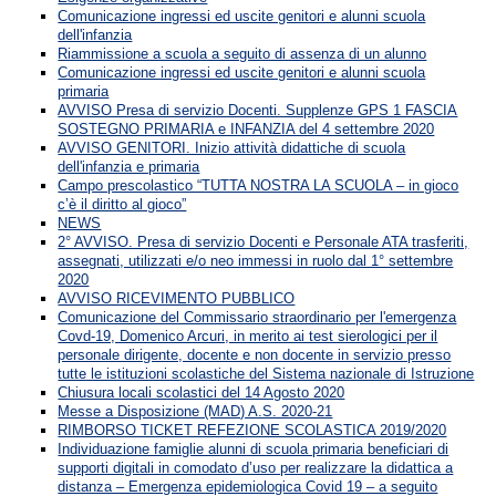
Comunicazione ingressi ed uscite genitori e alunni scuola
dell'infanzia
Riammissione a scuola a seguito di assenza di un alunno
Comunicazione ingressi ed uscite genitori e alunni scuola
primaria
AVVISO Presa di servizio Docenti. Supplenze GPS 1 FASCIA
SOSTEGNO PRIMARIA e INFANZIA del 4 settembre 2020
AVVISO GENITORI. Inizio attività didattiche di scuola
dell'infanzia e primaria
Campo prescolastico “TUTTA NOSTRA LA SCUOLA – in gioco
c’è il diritto al gioco”
NEWS
2° AVVISO. Presa di servizio Docenti e Personale ATA trasferiti,
assegnati, utilizzati e/o neo immessi in ruolo dal 1° settembre
2020
AVVISO RICEVIMENTO PUBBLICO
Comunicazione del Commissario straordinario per l'emergenza
Covd-19, Domenico Arcuri, in merito ai test sierologici per il
personale dirigente, docente e non docente in servizio presso
tutte le istituzioni scolastiche del Sistema nazionale di Istruzione
Chiusura locali scolastici del 14 Agosto 2020
Messe a Disposizione (MAD) A.S. 2020-21
RIMBORSO TICKET REFEZIONE SCOLASTICA 2019/2020
Individuazione famiglie alunni di scuola primaria beneficiari di
supporti digitali in comodato d’uso per realizzare la didattica a
distanza – Emergenza epidemiologica Covid 19 – a seguito