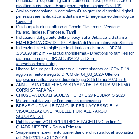
beneficiari di supporti digitali in comodato d’uso per realizzare la
didattica a distanza – Emergenza epidemiologica Covid 19
Avviso concessione in comodato d’uso gratuito dispositivi digitali
per realizzare la didattica a distanza – Emergenza epidemiologica
Covid 19
Guida rapida alunni all'uso di Google Classroom. Versione
Italiano, Inglese, Francese, Tamil
Indicazioni del garante della privacy sulla Didattica a distanza
EMERGENZA COVID – 19 – Attività di Pronto Intervento Sociale
Indicazioni alle famiglie per la didattica a distanza - DPCM
3/8/2020 art.2 m - #lascuolanonsiferma - Directions to families for
distance learning - DPCM 3/8/2020, art.2 m -
#theschooldoesn’tstop
Ulteriori Misure per il contrasto e il contenimento del COVID 19 –
aggiornamento a seguito DPCM del 04_03_2020- Ulteriori
disposizioni attuative del decreto-legge 23 febbraio 2020, n. 6
ANNULLATA CONFERENZA STAMPA DELLA STRAPALERMO –
CORRI STRAPAPÀ -
CHIUSURA LOCALI SCOLASTICI 27 E 28 FEBBRAIO 2020
Misure cautelative per l’emergenza coronavirus
BREVE GUIDA ALLE FAMIGLIE PER L'ACCESSO E LA
VISUALIZZAZIONE PAGELLE PORTALE - ARGO
SCUOLANEXT
Pubblicazione VOTI SCRUTINIO E PAGELLINO on-line 1°
QUADRIMESTRE - Scuola Primaria
Sospensione ricevimento pomeridiano e chiusura locali scolastici
del 24/12/2019 e 31/12/2019