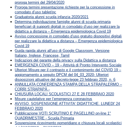
proroga termini del 29/04/2020
Proroga termini presentazione richieste per la concessione in
comodato d’uso tablet/pc
Graduatoria alunni scuola infanzia 2020/2021
Determina individuazione famiglie alunni di scuola primaria
beneficiari di supporti digitali in comodato d’uso per realizzare la
didattica a distanza – Emergenza epidemiologica Covid 19
Avviso concessione in comodato d’uso gratuito dispositivi digitali
per realizzare la didattica a distanza – Emergenza epidemiologica
Covid 19
Guida rapida alunni all'uso di Google Classroom. Versione
Italiano, Inglese, Francese, Tamil
Indicazioni del garante della privacy sulla Didattica a distanza
EMERGENZA COVID – 19 – Attività di Pronto Intervento Sociale
Ulteriori Misure per il contrasto e il contenimento del COVID 19 –
aggiornamento a seguito DPCM del 04_03_2020- Ulteriori
disposizioni attuative del decreto-legge 23 febbraio 2020, n. 6
ANNULLATA CONFERENZA STAMPA DELLA STRAPALERMO –
CORRI STRAPAPÀ -
CHIUSURA LOCALI SCOLASTICI 27 E 28 FEBBRAIO 2020
Misure cautelative per l’emergenza coronavirus
AVVISO. SOSPENSIONE ATTIVITA' DIDATTICHE. LUNEDI' 24
FEBBRAIO 2020
Pubblicazione VOTI SCRUTINIO E PAGELLINO on-line 1°
QUADRIMESTRE - Scuola Primaria
Sospensione ricevimento pomeridiano e chiusura locali scolastici