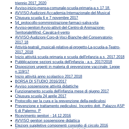
triennio 2017_2020
Avviso-inizio-mensa-comunale-scuola-primaria-a.s.17.18.
AVVISO-Audizioni-Accademia-Internazionale-del-Musical
Chiusura scuola 6 e 7 novembre 2017
54_protocollo-somministrazione-farmaci-salva-vita
Avviso-genitori-Avvio-attivit-del-Centro-di-Animazione-
TerritorialeWind.-Cavalca-il-vento
AVVISO-Audizioni-Coro-di-Voci-Bianche-del-Conservatorio-
2017.18
Attività-teatrali_musicali-relative-al-progetto-La-scuola-a-Teatro-
2017_2018
Inizio attività scuola primaria e scuola dell'infanzia a.s. 2017.2018
Pubblicazione sezioni scuola dell'infanzia - a.s. 2017/2018
Disposizioni urgenti in materia di prevenzione vaccinale. Legge
n.119/17
Inizio attività anno scolastico 2017.2018
BORSA DI STUDIO 2016/2017
Avviso sospensione attività didattiche
Funzionamento scuola dell'infanzia mese di giugno 2017
Chiusura scuola 24 aprile 2017
Protocollo per la cura e la prevenzione della-pediculosi
Prevenzione e trattamento pediculosi. Incontro dott. Palazzo ASP
6 di Palermo. P
Ricevimento genitori - 14.12.2016
AVVISO genitori sospensione didattica
Elezioni suppletive componenti consiglio di circolo 2016