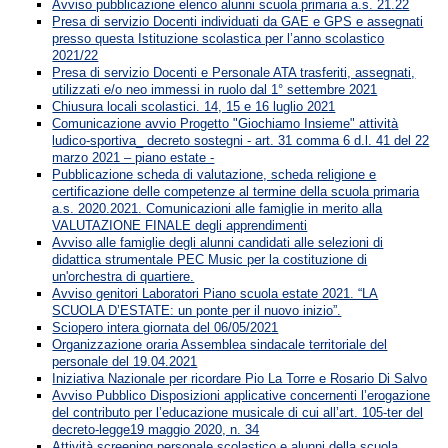
Avviso pubblicazione elenco alunni scuola primaria a.s. 21.22
Presa di servizio Docenti individuati da GAE e GPS e assegnati
presso questa Istituzione scolastica per l’anno scolastico
2021/22
Presa di servizio Docenti e Personale ATA trasferiti, assegnati,
utilizzati e/o neo immessi in ruolo dal 1° settembre 2021
Chiusura locali scolastici. 14, 15 e 16 luglio 2021
Comunicazione avvio Progetto "Giochiamo Insieme" attività
ludico-sportiva_ decreto sostegni - art. 31 comma 6 d.l. 41 del 22
marzo 2021 – piano estate -
Pubblicazione scheda di valutazione, scheda religione e
certificazione delle competenze al termine della scuola primaria
a.s. 2020.2021. Comunicazioni alle famiglie in merito alla
VALUTAZIONE FINALE degli apprendimenti
Avviso alle famiglie degli alunni candidati alle selezioni di
didattica strumentale PEC Music per la costituzione di
un'orchestra di quartiere.
Avviso genitori Laboratori Piano scuola estate 2021. “LA
SCUOLA D’ESTATE: un ponte per il nuovo inizio”.
Sciopero intera giornata del 06/05/2021
Organizzazione oraria Assemblea sindacale territoriale del
personale del 19.04.2021
Iniziativa Nazionale per ricordare Pio La Torre e Rosario Di Salvo
Avviso Pubblico Disposizioni applicative concernenti l’erogazione
del contributo per l’educazione musicale di cui all’art. 105-ter del
decreto-legge19 maggio 2020, n. 34
Attività screening personale scolastico e alunni della scuola