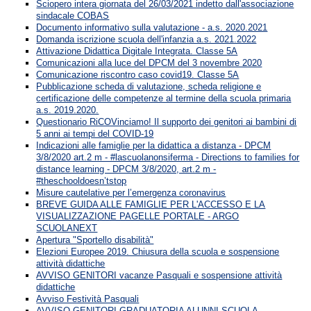
Sciopero intera giornata del 26/03/2021 indetto dall'associazione
sindacale COBAS
Documento informativo sulla valutazione - a.s. 2020.2021
Domanda iscrizione scuola dell'infanzia a.s. 2021.2022
Attivazione Didattica Digitale Integrata. Classe 5A
Comunicazioni alla luce del DPCM del 3 novembre 2020
Comunicazione riscontro caso covid19. Classe 5A
Pubblicazione scheda di valutazione, scheda religione e
certificazione delle competenze al termine della scuola primaria
a.s. 2019.2020.
Questionario RiCOVinciamo! Il supporto dei genitori ai bambini di
5 anni ai tempi del COVID-19
Indicazioni alle famiglie per la didattica a distanza - DPCM
3/8/2020 art.2 m - #lascuolanonsiferma - Directions to families for
distance learning - DPCM 3/8/2020, art.2 m -
#theschooldoesn’tstop
Misure cautelative per l’emergenza coronavirus
BREVE GUIDA ALLE FAMIGLIE PER L'ACCESSO E LA
VISUALIZZAZIONE PAGELLE PORTALE - ARGO
SCUOLANEXT
Apertura "Sportello disabilità"
Elezioni Europee 2019. Chiusura della scuola e sospensione
attività didattiche
AVVISO GENITORI vacanze Pasquali e sospensione attività
didattiche
Avviso Festività Pasquali
AVVISO GENITORI-GRADUATORIA ALUNNI SCUOLA