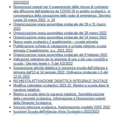
2022/2023
Disposizioni urgenti per il superamento delle misure di contrasto
alla diffusione dell’epidemia da COVID-19 in ambito scolastico, in
conseguenza della cessazione dello stato di emergenza. Decreto-
Legge 24 marzo 2022, n. 24
Organizzazione oraria assemblea sindacale del 29 e 31 marzo
2022
Organizzazione oraria assemblea sindacale del 28 marzo 2022
Organizzazione oraria assemblea sindacale del 14 marzo 2022
Nuovo orario scolastico 2 quadrimestre – scuola primaria
Pubblicazione scheda di valutazione e scheda religione scuola
primaria 1°quadrimestre a.s. 2021.2022
Organizzazione oraria assemblea sindacale del 8 febbraio 2022
Indicazioni operative per la gestione di uno o più casi covid19 a
scuola - Decreto legge n. 5 del 4/2/2022
Sospensione attività didattica in presenza scuola dell’infanzia e
primaria dall'13 al 14 gennaio 2022. Ordinanza sindacale n.5 del
12.01.2022
RICHIESTA ATTIVAZIONE DIDATTICA INTEGRALE DIGITALE
Modifica calendario scolastico 2021-22. Rientro a scuola dopo le
vacanze natalizie.
Rientro a scuola dopo le vacanze natalizie. Sensibilizzazione
della comunità scolastica. Informazione e Disposizioni urgenti
della Dirigente Scolastica.
Servizio refezione scolastica. Aggiornamento modello ISEE 2022
Iscrizioni Scuola dell'Infanzia- Anno Scolastico 2022/2023