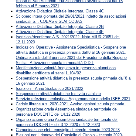
Rosso di San Secondo. Funzionamento sezioni/classi dal 15
febbraio al 5 marzo 2021
Attivazione Didattica Digitale Integrata. Classe 4C
Sciopero intera giornata del 29/01/2021 indetto da associazioni
sindacali S.I. COBAS e SLAI COBAS
Attivazione Didattica Digitale Integrata. Classe 2B
Attivazione Didattica Digitale Integrata. Classe 4F
Iscrizioni/riconferme A.S. 2021/2022. Nota MIUR 20651 del
12.11.2020
Indicazioni Operative - Assistenza Specialistica - Sospensione
attività didattica in presenza primaria dall'8 al 16 gennaio 2021.
Ordinanza n.5 dell’8 gennaio 2021 del Presidente della Regione
Sicilia - Attivazione scuola in modalità D.D.I.
Manifestazione volontà frequenza in presenza alunni con
disabilità certificata ai sensi L.104/92
Sospensione attività didattica in presenza scuola primaria dall'8 al
16 gennaio 2021
Iscrizioni - Anno Scolastico 2021/2022
Sospensione attività didattiche festività natalizie
Servizio refezione scolastica. Aggiornamento modello ISEE 2021
Cedole librarie a.s, 2020-2021. Avviso genitori scuola primaria.
Organizzazione oraria Assemblea sindacale territoriale del
personale DOCENTE del 14.12.2020
Organizzazione oraria Assemblea sindacale territoriale del
personale DOCENTE del 3.12.2020 e 4.12.2020
Comunicazione eletti consiglio di circolo triennio 2020.2023
Elezioni per il rinnovo del Consiglio di Circolo – triennio 2020-