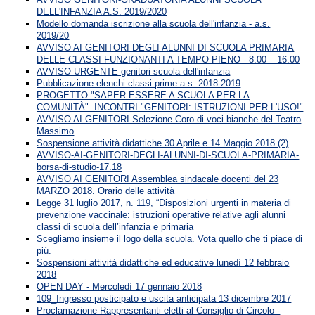
DELL'INFANZIA A.S. 2019/2020
Modello domanda iscrizione alla scuola dell'infanzia - a.s.
2019/20
AVVISO AI GENITORI DEGLI ALUNNI DI SCUOLA PRIMARIA
DELLE CLASSI FUNZIONANTI A TEMPO PIENO - 8.00 – 16.00
AVVISO URGENTE genitori scuola dell'infanzia
Pubblicazione elenchi classi prime a.s. 2018-2019
PROGETTO "SAPER ESSERE A SCUOLA PER LA
COMUNITÀ". INCONTRI "GENITORI: ISTRUZIONI PER L'USO!"
AVVISO AI GENITORI Selezione Coro di voci bianche del Teatro
Massimo
Sospensione attività didattiche 30 Aprile e 14 Maggio 2018 (2)
AVVISO-AI-GENITORI-DEGLI-ALUNNI-DI-SCUOLA-PRIMARIA-
borsa-di-studio-17.18
AVVISO AI GENITORI Assemblea sindacale docenti del 23
MARZO 2018. Orario delle attività
Legge 31 luglio 2017, n. 119, “Disposizioni urgenti in materia di
prevenzione vaccinale: istruzioni operative relative agli alunni
classi di scuola dell’infanzia e primaria
Scegliamo insieme il logo della scuola. Vota quello che ti piace di
più.
Sospensioni attività didattiche ed educative lunedì 12 febbraio
2018
OPEN DAY - Mercoledì 17 gennaio 2018
109_Ingresso posticipato e uscita anticipata 13 dicembre 2017
Proclamazione Rappresentanti eletti al Consiglio di Circolo -