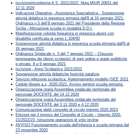
Iscrizioni/riconferme A.S. 2021/2022. Nota MIUR 20651 del
12.11.2020
Indicazioni Operative - Assistenza Specialistica - Sospensione
attività didattica in presenza primaria dall'8 al 16 gennaio 2021.
Ordinanza n.5 dell’8 gennaio 2021 del Presidente della Regione
Sicilia - Attivazione scuola in modalità D.D.I.
Manifestazione volontà frequenza in presenza alunni con
disabilità certificata ai sensi L.104/92
Sospensione attività didattica in presenza scuola primaria dall'8 al
16 gennaio 2021
Ordinanza Sindacale n. 3 del 7 gennaio 2021 – Chiusura
temporanea dei plessi scolastici di ogni ordine e grado pubbliche
e private. 8 e 9 gennaio 2021
Iscrizioni - Anno Scolastico 2021/2022
Sospensione attività didattiche festività natalizie
Servizio refezione scolastica. Aggiornamento modello ISEE 2021
Cedole librarie a.s, 2020-2021. Avviso genitori scuola primaria.
Organizzazione oraria Assemblea sindacale territoriale del
personale DOCENTE del 14.12.2020
Organizzazione oraria Assemblea sindacale territoriale del
personale DOCENTE del 3.12.2020 e 4.12.2020
Comunicazione eletti consiglio di circolo triennio 2020.2023
Elezioni per il rinnovo del Consiglio di Circolo – triennio 2020-
21/2022/23. Istruzione operazioni di voto on-line
AVVISO Funzionamento scuola dell'infanzia e scuola primaria dal
23 novembre 2020