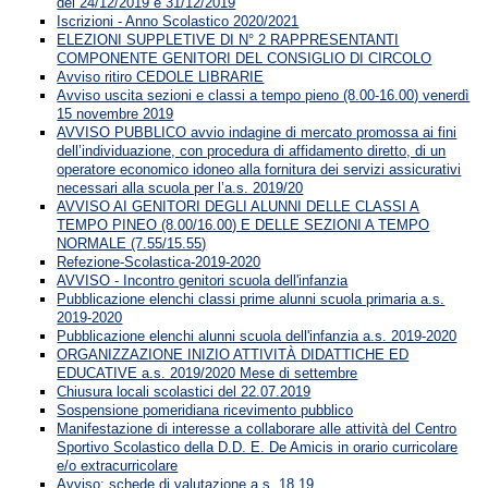
del 24/12/2019 e 31/12/2019
Iscrizioni - Anno Scolastico 2020/2021
ELEZIONI SUPPLETIVE DI N° 2 RAPPRESENTANTI
COMPONENTE GENITORI DEL CONSIGLIO DI CIRCOLO
Avviso ritiro CEDOLE LIBRARIE
Avviso uscita sezioni e classi a tempo pieno (8.00-16.00) venerdì
15 novembre 2019
AVVISO PUBBLICO avvio indagine di mercato promossa ai fini
dell’individuazione, con procedura di affidamento diretto, di un
operatore economico idoneo alla fornitura dei servizi assicurativi
necessari alla scuola per l’a.s. 2019/20
AVVISO AI GENITORI DEGLI ALUNNI DELLE CLASSI A
TEMPO PINEO (8.00/16.00) E DELLE SEZIONI A TEMPO
NORMALE (7.55/15.55)
Refezione-Scolastica-2019-2020
AVVISO - Incontro genitori scuola dell'infanzia
Pubblicazione elenchi classi prime alunni scuola primaria a.s.
2019-2020
Pubblicazione elenchi alunni scuola dell'infanzia a.s. 2019-2020
ORGANIZZAZIONE INIZIO ATTIVITÀ DIDATTICHE ED
EDUCATIVE a.s. 2019/2020 Mese di settembre
Chiusura locali scolastici del 22.07.2019
Sospensione pomeridiana ricevimento pubblico
Manifestazione di interesse a collaborare alle attività del Centro
Sportivo Scolastico della D.D. E. De Amicis in orario curricolare
e/o extracurricolare
Avviso: schede di valutazione a.s. 18.19