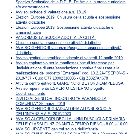
Sportivo Scolastico della D.D. E. De Amicis in orario curricolare
e/o extracurricolare
Avviso: schede di valutazione a.s. 18.19
Elezioni Europee 2019. Chiusura della scuola e sospensione
attività didattiche
Elezioni Europee 2019. Sospensione attività didattiche e
amministrative
PANORMUS LA SCUOLA ADOTTA LA CITTÀ.
Chiusura scuola e sospensione attività didattiche
AVVISO GENITORI vacanze Pasquali e sospensione attività
didattiche
Avviso genitori assemblea sindacale di venerdì 12 aprile 2019
Avviso esplorativo per la manifestazione di interesse per
l'individuazione di ente/associazione sportiva finalizzata alla
realizzazione del progetto "Emergere" cod. 10.2.2A-FSEPON-SI-
2018-737 - Cup: G77I18002310006 - Cig Z3327A4678
Attività centro estivo IL GIARDINO di BEYOND LAMPEDUSA
Avviso reperimento ESPERTO ESTERNO progetto
Coordina...mente
INVITO AI GENITORI INCONTRO "RIPARANDO LA
COMUNITA'" 25 marzo 2019
AVVISO GENITORI-GRADUATORIA ALUNNI SCUOLA
DELL'INFANZIA A.S. 2019/2020
AVVISO AI GENITORI DEGLI ALUNNI DI SCUOLA PRIMARIA
DELLE CLASSI FUNZIONANTI A TEMPO PIENO - 8.00 – 16.00
AVVISO URGENTE genitori scuola dell'infanzia