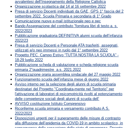
avvalentesi dell’Insegnamento della Religione Cattolica
Organizzazione scolastica dal 14 al 16 settembre 2022
Presa di servizio Docenti individuati da GAE, GPS 1° fascia del 2
settembre 2022. Scuola Primaria e secondaria di 1° Grado
Comunicazione nuove e-mail istituzionale peo e pec
Bando Assegnazione del contributo “fornitura libri di testo a. s.
2022/2023
Pubblicazione graduatoria DEFINITIVA alunni scuola dell’infanzia
2022/23
Presa di servizio Docenti e Personale ATA trasferiti, assegnati,
utilizzati e/o neo immessi in ruolo dal 1° settembre 2022
Progetto PEC. Campo Estivo “TUTTA NOSTRA LA SCUOLA” -
18-29 luglio 2022
Pubblicazione scheda di valutazione e scheda religione scuola
primaria 2°quadrimestre a.s. 2021.2022
Organizzazione oraria assemblea sindacale del 27 maggio 2022
Funzionamento scuola dell’infanzia mese di giugno 2022
Avviso interno per la selezione degli alunni di scuola primaria
destinatari del Progetto "Coordinata-mente nel Territorio" per
l'attivazione di laboratori di psicomotricità rivolti al potenziamento
delle competenze sociali degli alunni di scuola dell’
AVVISO costituzione Istituto Comprensivo
Riconferme scuola primaria e versamento contributo A.S.
2022/2023
Disposizioni urgenti per il superamento delle misure di contrasto
alla diffusione dell’epidemia da COVID-19 in ambito scolastico, in
conseguenza della cessazione dello stato di emergenza. Decreto-