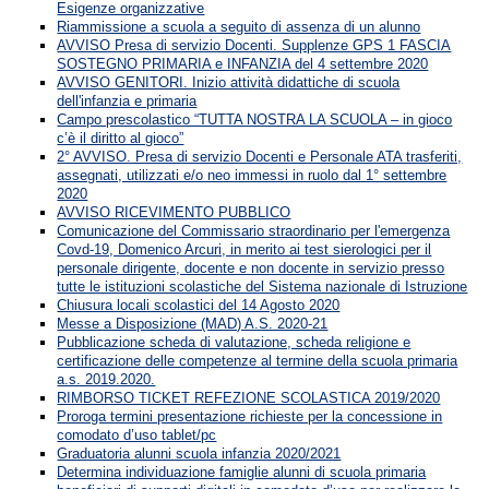
Esigenze organizzative
Riammissione a scuola a seguito di assenza di un alunno
AVVISO Presa di servizio Docenti. Supplenze GPS 1 FASCIA
SOSTEGNO PRIMARIA e INFANZIA del 4 settembre 2020
AVVISO GENITORI. Inizio attività didattiche di scuola
dell'infanzia e primaria
Campo prescolastico “TUTTA NOSTRA LA SCUOLA – in gioco
c’è il diritto al gioco”
2° AVVISO. Presa di servizio Docenti e Personale ATA trasferiti,
assegnati, utilizzati e/o neo immessi in ruolo dal 1° settembre
2020
AVVISO RICEVIMENTO PUBBLICO
Comunicazione del Commissario straordinario per l'emergenza
Covd-19, Domenico Arcuri, in merito ai test sierologici per il
personale dirigente, docente e non docente in servizio presso
tutte le istituzioni scolastiche del Sistema nazionale di Istruzione
Chiusura locali scolastici del 14 Agosto 2020
Messe a Disposizione (MAD) A.S. 2020-21
Pubblicazione scheda di valutazione, scheda religione e
certificazione delle competenze al termine della scuola primaria
a.s. 2019.2020.
RIMBORSO TICKET REFEZIONE SCOLASTICA 2019/2020
Proroga termini presentazione richieste per la concessione in
comodato d’uso tablet/pc
Graduatoria alunni scuola infanzia 2020/2021
Determina individuazione famiglie alunni di scuola primaria