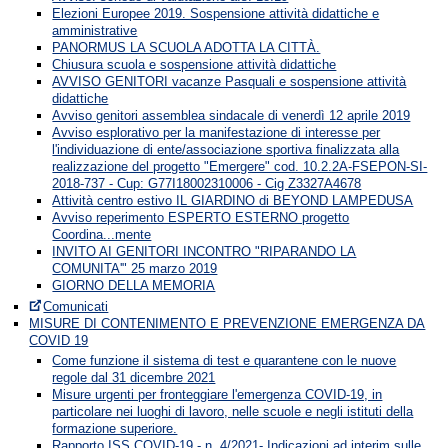
Elezioni Europee 2019. Sospensione attività didattiche e
amministrative
PANORMUS LA SCUOLA ADOTTA LA CITTÀ.
Chiusura scuola e sospensione attività didattiche
AVVISO GENITORI vacanze Pasquali e sospensione attività
didattiche
Avviso genitori assemblea sindacale di venerdì 12 aprile 2019
Avviso esplorativo per la manifestazione di interesse per
l'individuazione di ente/associazione sportiva finalizzata alla
realizzazione del progetto "Emergere" cod. 10.2.2A-FSEPON-SI-
2018-737 - Cup: G77I18002310006 - Cig Z3327A4678
Attività centro estivo IL GIARDINO di BEYOND LAMPEDUSA
Avviso reperimento ESPERTO ESTERNO progetto
Coordina...mente
INVITO AI GENITORI INCONTRO "RIPARANDO LA
COMUNITA'" 25 marzo 2019
GIORNO DELLA MEMORIA
Comunicati
MISURE DI CONTENIMENTO E PREVENZIONE EMERGENZA DA
COVID 19
Come funzione il sistema di test e quarantene con le nuove
regole dal 31 dicembre 2021
Misure urgenti per fronteggiare l'emergenza COVID-19, in
particolare nei luoghi di lavoro, nelle scuole e negli istituti della
formazione superiore.
Rapporto ISS COVID-19 - n. 4/2021- Indicazioni ad interim sulle