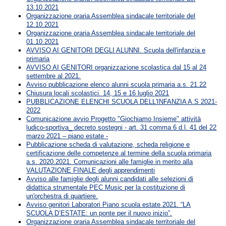
13.10.2021
Organizzazione oraria Assemblea sindacale territoriale del
12.10.2021
Organizzazione oraria Assemblea sindacale territoriale del
01.10.2021
AVVISO AI GENITORI DEGLI ALUNNI. Scuola dell'infanzia e
primaria
AVVISO AI GENITORI organizzazione scolastica dal 15 al 24
settembre al 2021.
Avviso pubblicazione elenco alunni scuola primaria a.s. 21.22
Chiusura locali scolastici. 14, 15 e 16 luglio 2021
PUBBLICAZIONE ELENCHI SCUOLA DELL'INFANZIA A.S 2021-
2022
Comunicazione avvio Progetto "Giochiamo Insieme" attività
ludico-sportiva_ decreto sostegni - art. 31 comma 6 d.l. 41 del 22
marzo 2021 – piano estate -
Pubblicazione scheda di valutazione, scheda religione e
certificazione delle competenze al termine della scuola primaria
a.s. 2020.2021. Comunicazioni alle famiglie in merito alla
VALUTAZIONE FINALE degli apprendimenti
Avviso alle famiglie degli alunni candidati alle selezioni di
didattica strumentale PEC Music per la costituzione di
un'orchestra di quartiere.
Avviso genitori Laboratori Piano scuola estate 2021. “LA
SCUOLA D’ESTATE: un ponte per il nuovo inizio”.
Organizzazione oraria Assemblea sindacale territoriale del