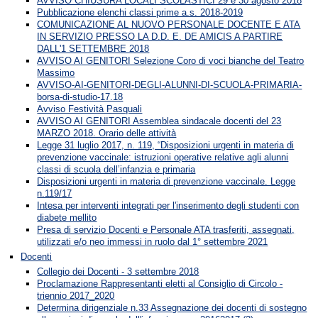
AVVISO CHIUSURA LOCALI SCOLASTICI 29 e 30 agosto 2018
Pubblicazione elenchi classi prime a.s. 2018-2019
COMUNICAZIONE AL NUOVO PERSONALE DOCENTE E ATA
IN SERVIZIO PRESSO LA D.D. E. DE AMICIS A PARTIRE
DALL'1 SETTEMBRE 2018
AVVISO AI GENITORI Selezione Coro di voci bianche del Teatro
Massimo
AVVISO-AI-GENITORI-DEGLI-ALUNNI-DI-SCUOLA-PRIMARIA-
borsa-di-studio-17.18
Avviso Festività Pasquali
AVVISO AI GENITORI Assemblea sindacale docenti del 23
MARZO 2018. Orario delle attività
Legge 31 luglio 2017, n. 119, “Disposizioni urgenti in materia di
prevenzione vaccinale: istruzioni operative relative agli alunni
classi di scuola dell’infanzia e primaria
Disposizioni urgenti in materia di prevenzione vaccinale. Legge
n.119/17
Intesa per interventi integrati per l'inserimento degli studenti con
diabete mellito
Presa di servizio Docenti e Personale ATA trasferiti, assegnati,
utilizzati e/o neo immessi in ruolo dal 1° settembre 2021
Docenti
Collegio dei Docenti - 3 settembre 2018
Proclamazione Rappresentanti eletti al Consiglio di Circolo -
triennio 2017_2020
Determina dirigenziale n.33 Assegnazione dei docenti di sostegno