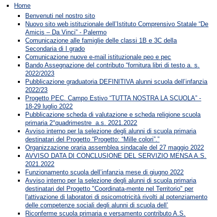
Home
Benvenuti nel nostro sito
Nuovo sito web istituzionale dell’Istituto Comprensivo Statale “De
Amicis – Da Vinci” - Palermo
Comunicazione alle famiglie delle classi 1B e 3C della
Secondaria di I grado
Comunicazione nuove e-mail istituzionale peo e pec
Bando Assegnazione del contributo “fornitura libri di testo a. s.
2022/2023
Pubblicazione graduatoria DEFINITIVA alunni scuola dell’infanzia
2022/23
Progetto PEC. Campo Estivo “TUTTA NOSTRA LA SCUOLA” -
18-29 luglio 2022
Pubblicazione scheda di valutazione e scheda religione scuola
primaria 2°quadrimestre a.s. 2021.2022
Avviso interno per la selezione degli alunni di scuola primaria
destinatari del Progetto “Progetto: “Mille colori”.”
Organizzazione oraria assemblea sindacale del 27 maggio 2022
AVVISO DATA DI CONCLUSIONE DEL SERVIZIO MENSA A.S.
2021.2022
Funzionamento scuola dell’infanzia mese di giugno 2022
Avviso interno per la selezione degli alunni di scuola primaria
destinatari del Progetto "Coordinata-mente nel Territorio" per
l'attivazione di laboratori di psicomotricità rivolti al potenziamento
delle competenze sociali degli alunni di scuola dell’
Riconferme scuola primaria e versamento contributo A.S.