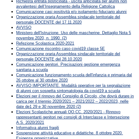
Richiesta entrata posticipata - uscita anticipata per alunni non
avvalentesi dell’Insegnamento della Religione Cattolica
Comunicazione casi positività e/o isolamento fiduciario alunni
Organizzazione oraria Assemblea sindacale territoriale del
personale DOCENTE del 17.11.2020
AVVISO
Ministero dell'Istruzione. Uso delle mascherine. Dettaglio Nota 5
novembre 2020, n. 1990. (2)
Refezione Scolastica 2020-2021
Comunicazione riscontro caso covid19 classe 5E
Organizzazione oraria Assemblea sindacale territoriale del
personale DOCENTE del 28.10.2020
Comunicazione genitori. Precisazioni gestione emergenza
sanitaria a scuola
Comunicazione funzionamento scuola dell'infanzia e primaria dal
26 ottobre al 30 ottobre 2020
AVVISO IMPORTANTE. Modalità operative per la segnalazione
di alunni con sospetta sintomatologia da covid19 a scuola
Elezioni per il rinnovo del Consiglio di Circolo, che dovrà durare in
carica per il triennio 2020/2021 – 2021/2022 – 2022/2023, nelle
date de1 29 e 30 novembre 2020 (2)
Elezioni Scolastiche annuali OO.CC. 2020/2021 - Rinnovo
rappresentanti genitori nei consigli di Interclasse e Intersezione
A.S. 2020/2021
Informativa alunni fragili
Sospensione attività educative e didattiche. 8 ottobre 2020.
Esigenze organizzative