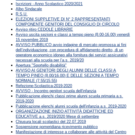
Iscrizioni - Anno Scolastico 2020/2021
Albo Sindacale
R.S.U.
ELEZIONI SUPPLETIVE DI N° 2 RAPPRESENTANTI
COMPONENTE GENITORI DEL CONSIGLIO DI CIRCOLO
Avviso ritiro CEDOLE LIBRARIE
Avviso uscita sezioni e classi a tempo pieno (8.00-16.00) venerdì
15 novembre 2019
AVVISO PUBBLICO avvio indagine di mercato promossa ai fini
dell’individuazione, con procedura di affidamento diretto, di un
operatore economico idoneo alla fornitura dei servizi assicurativi
necessari alla scuola per l’a.s. 2019/20
Apertura "Sportello disabilità"
AVVISO AI GENITORI DEGLI ALUNNI DELLE CLASSI A
TEMPO PINEO (8.00/16.00) E DELLE SEZIONI A TEMPO
NORMALE (7.55/15.55)
Refezione-Scolastica-2019-2020
AVVISO - Incontro genitori scuola dell'infanzia
Pubblicazione elenchi classi prime alunni scuola primaria a.s.
2019-2020
Pubblicazione elenchi alunni scuola dell'infanzia a.s. 2019-2020
ORGANIZZAZIONE INIZIO ATTIVITÀ DIDATTICHE ED
EDUCATIVE a.s. 2019/2020 Mese di settembre
Chiusura locali scolastici del 22.07.2019
Sospensione pomeridiana ricevimento pubblico
Manifestazione di interesse a collaborare alle attività del Centro