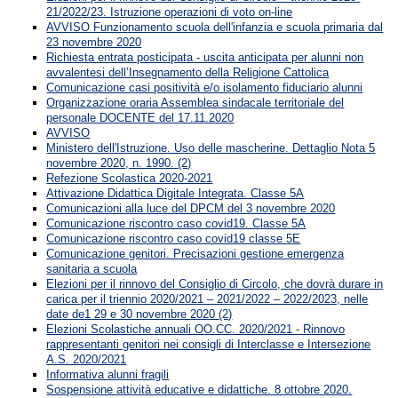
21/2022/23. Istruzione operazioni di voto on-line
AVVISO Funzionamento scuola dell'infanzia e scuola primaria dal
23 novembre 2020
Richiesta entrata posticipata - uscita anticipata per alunni non
avvalentesi dell’Insegnamento della Religione Cattolica
Comunicazione casi positività e/o isolamento fiduciario alunni
Organizzazione oraria Assemblea sindacale territoriale del
personale DOCENTE del 17.11.2020
AVVISO
Ministero dell'Istruzione. Uso delle mascherine. Dettaglio Nota 5
novembre 2020, n. 1990. (2)
Refezione Scolastica 2020-2021
Attivazione Didattica Digitale Integrata. Classe 5A
Comunicazioni alla luce del DPCM del 3 novembre 2020
Comunicazione riscontro caso covid19. Classe 5A
Comunicazione riscontro caso covid19 classe 5E
Comunicazione genitori. Precisazioni gestione emergenza
sanitaria a scuola
Elezioni per il rinnovo del Consiglio di Circolo, che dovrà durare in
carica per il triennio 2020/2021 – 2021/2022 – 2022/2023, nelle
date de1 29 e 30 novembre 2020 (2)
Elezioni Scolastiche annuali OO.CC. 2020/2021 - Rinnovo
rappresentanti genitori nei consigli di Interclasse e Intersezione
A.S. 2020/2021
Informativa alunni fragili
Sospensione attività educative e didattiche. 8 ottobre 2020.