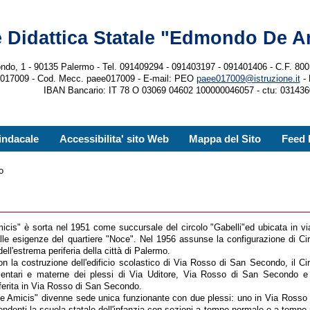
 Didattica Statale "Edmondo De A
ndo, 1 - 90135 Palermo - Tel. 091409294 - 091403197 - 091401406 - C.F. 
e017009 - Cod. Mecc. paee017009 - E-mail: PEO
paee017009@istruzione.it
-
IBAN Bancario: IT 78 O 03069 04602 100000046057 - ctu: 0314
indacale
Accessibilita' sito Web
Mappa del Sito
Feed
o
icis" è sorta nel 1951 come succursale del circolo "Gabelli"ed ubicata in via
alle esigenze del quartiere "Noce". Nel 1956 assunse la configurazione di Cir
dell'estrema periferia della città di Palermo.
 con la costruzione dell'edificio scolastico di Via Rosso di San Secondo, il Ci
entari e materne dei plessi di Via Uditore, Via Rosso di San Secondo e 
sferita in Via Rosso di San Secondo.
 "De Amicis" divenne sede unica funzionante con due plessi: uno in Via Ross
denti la scuola statale dell'infanzia con sezioni a tempo normale e a tempo r