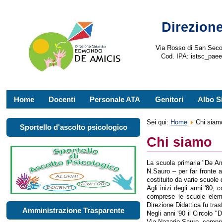
Direzione
Via Rosso di San Seco
Cod. IPA: istsc_pae
Home
Docenti
Personale ATA
Genitori
Albo S
Sei qui:
Home
Chi siam
Sportello d'ascolto psicologico
Chi siamo
La scuola primaria "De Am
N.Sauro – per far fronte 
costituito da varie scuole 
Agli inizi degli anni '80,
comprese le scuole elem
Direzione Didattica fu tra
Amministrazione Trasparente
Negli anni '90 il Circolo
Via Nazario Sauro, compren