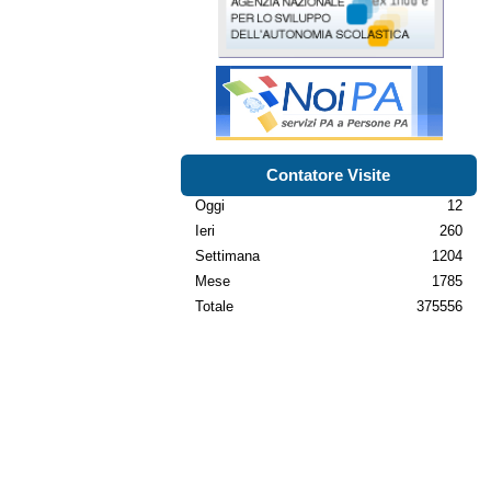
Contatore Visite
Oggi
12
Ieri
260
Settimana
1204
Mese
1785
Totale
375556