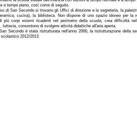
e e tempo pieno, così come di seguito.
 di San Secondo si trovano gli Uffici di direzione e la segreteria, la palestra
eramica, cucina), la biblioteca. Non dispone di uno spazio idoneo per la re
di più corpi esterni ricadenti nel perimetro della scuola, crea difficoltà ne
i, tuttavia, consentono di svolgere attività didattiche all'aria aperta.
an Secondo è stata ristrutturata nell'anno 2000, la ristrutturazione della s
o scolastico 2012/2013.