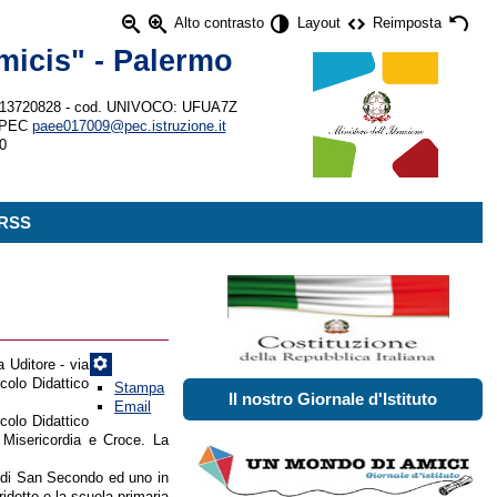
Alto contrasto
Layout
Reimposta
micis" - Palermo
80013720828 - cod. UNIVOCO: UFUA7Z
 PEC
paee017009@pec.istruzione.it
360
 RSS
 Uditore - via
colo Didattico
Stampa
Il nostro Giornale d'Istituto
Email
rcolo Didattico
Misericordia e Croce. La
o di San Secondo ed uno in
idotto e la scuola primaria