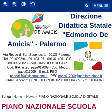
MENU
Direzione
Didattica Statale
"Edmondo De
Amicis" - Palermo
Via Rosso di San Secondo, 1 - 90135 Palermo -
Tel. 091409294 - 091403197 - 091401406 - C.F.
80013720828 - cod. UNIVOCO: UFUA7Z
Cod. IPA: istsc_paee017009 - Cod. Mecc.
paee017009 - E-mail: PEO
paee017009@istruzione.it
- PEC
paee017009@pec.istruzione.it
IBAN Bancario: IT 78 O 03069 04602 100000046057 - ctu: 0314360
Sei qui:
Home
News
PIANO NAZIONALE SCUOLA DIGITALE
PIANO NAZIONALE SCUOLA