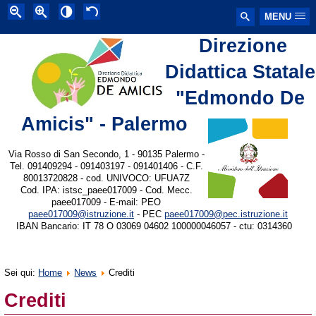
MENU
Direzione
Didattica Statale
"Edmondo De
Amicis" - Palermo
Via Rosso di San Secondo, 1 - 90135 Palermo -
Tel. 091409294 - 091403197 - 091401406 - C.F.
80013720828 - cod. UNIVOCO: UFUA7Z
Cod. IPA: istsc_paee017009 - Cod. Mecc.
paee017009 - E-mail: PEO
paee017009@istruzione.it
- PEC
paee017009@pec.istruzione.it
IBAN Bancario: IT 78 O 03069 04602 100000046057 - ctu: 0314360
Sei qui:
Home
News
Crediti
Crediti