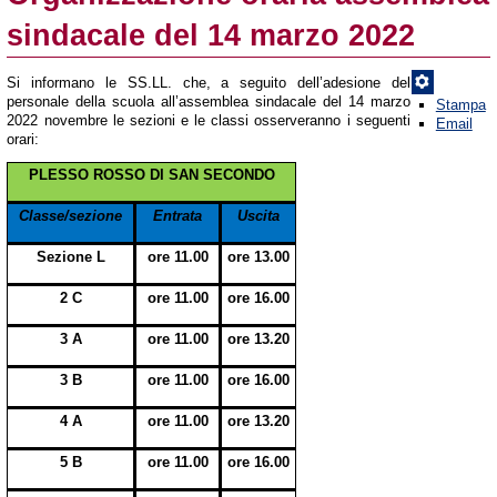
sindacale del 14 marzo 2022
Si informano le SS.LL. che, a seguito dell’adesione del
personale della scuola all’assemblea sindacale del 14 marzo
Stampa
2022 novembre le sezioni e le classi osserveranno i seguenti
Email
orari:
PLESSO ROSSO DI SAN SECONDO
Classe/sezione
Entrata
Uscita
Sezione L
ore 11.00
ore 13.00
2 C
ore 11.00
ore 16.00
3 A
ore 11.00
ore 13.20
3 B
ore 11.00
ore 16.00
4 A
ore 11.00
ore 13.20
5 B
ore 11.00
ore 16.00