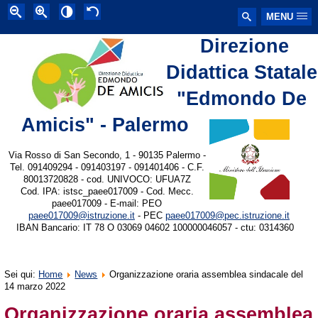
MENU
Direzione
Didattica Statale
"Edmondo De
Amicis" - Palermo
Via Rosso di San Secondo, 1 - 90135 Palermo -
Tel. 091409294 - 091403197 - 091401406 - C.F.
80013720828 - cod. UNIVOCO: UFUA7Z
Cod. IPA: istsc_paee017009 - Cod. Mecc.
paee017009 - E-mail: PEO
paee017009@istruzione.it
- PEC
paee017009@pec.istruzione.it
IBAN Bancario: IT 78 O 03069 04602 100000046057 - ctu: 0314360
Sei qui:
Home
News
Organizzazione oraria assemblea sindacale del
14 marzo 2022
Organizzazione oraria assemblea