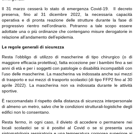
Il 31 marzo cesserà lo stato di emergenza Covid-19. Il decreto
preserva, fino al 31 dicembre 2022, la necessaria capacità
operativa e di pronta reazione delle strutture durante la fase di
progressivo rientro nell’ordinario. Potranno a tale scopo essere
adottate una o più ordinanze che contengano misure derogatorie in
relazione all’andamento dell’epidemia.
Le regole generali di sicurezza
Resta l’obbligo di utilizzo di mascherine di tipo chirurgico (o di
maggiore efficacia protettiva), fatta eccezione per i bambini fino a sei
anni di età e per i soggetti con patologie o disabilità incompatibili con
l’uso delle mascherine. La mascherina va indossata anche sui mezzi
di trasporto e sui mezzi di trasporto scolastici (di tipo FFP2 fino al 30
aprile 2022). La mascherina non va indossata durante le attività
sportive.
È raccomandato il rispetto della distanza di sicurezza interpersonale
di almeno un metro, salvo che le condizioni strutturali-logistiche degli
edifici non lo consentano.
Resta fermo, in ogni caso, il divieto di accedere o permanere nei
locali scolastici se si è positivi al Covid o se si presenta una
sintomatologia respiratoria e una temperatura corporea superiore ai