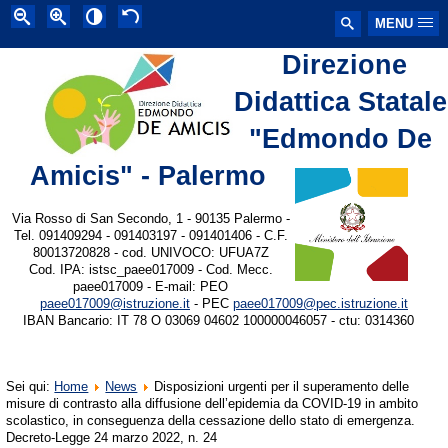
MENU
Direzione
Didattica Statale
"Edmondo De
Amicis" - Palermo
Via Rosso di San Secondo, 1 - 90135 Palermo -
Tel. 091409294 - 091403197 - 091401406 - C.F.
80013720828 - cod. UNIVOCO: UFUA7Z
Cod. IPA: istsc_paee017009 - Cod. Mecc.
paee017009 - E-mail: PEO
paee017009@istruzione.it
- PEC
paee017009@pec.istruzione.it
IBAN Bancario: IT 78 O 03069 04602 100000046057 - ctu: 0314360
Sei qui:
Home
News
Disposizioni urgenti per il superamento delle
misure di contrasto alla diffusione dell’epidemia da COVID-19 in ambito
scolastico, in conseguenza della cessazione dello stato di emergenza.
Decreto-Legge 24 marzo 2022, n. 24