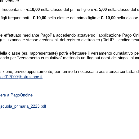
ono versare:
 frequentanti -
€.10,00
nella classe del primo figlio e
€. 5,00
nella classe del s
igli frequentanti -
€.10,00
nella classe del primo figlio e
€. 10,00
nella classe 
re effettuato mediante PagoPa accedendo attraverso l’applicazione Pago Onl
o (utilizzando le stesse credenziali del registro elettronico (DidUP – codice 
 della classe (es. rappresentante) potrà effettuare il versamento cumulativo 
ptando per “versamento cumulativo” mettendo un flag sui nomi dei singoli alu
osizione, previo appuntamento, per fornire la necessaria assistenza contattan
ee017009@istruzione.it
.
ere a PagoOnòine
_scuola_primaria_2223.pdf