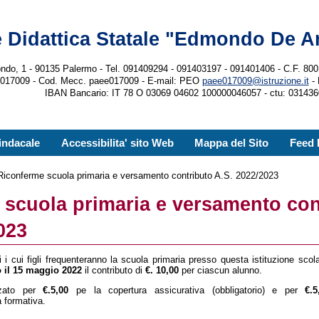
 Didattica Statale "Edmondo De A
ndo, 1 - 90135 Palermo - Tel. 091409294 - 091403197 - 091401406 - C.F. 
e017009 - Cod. Mecc. paee017009 - E-mail: PEO
paee017009@istruzione.it
-
IBAN Bancario: IT 78 O 03069 04602 100000046057 - ctu: 0314
indacale
Accessibilita' sito Web
Mappa del Sito
Feed
Riconferme scuola primaria e versamento contributo A.S. 2022/2023
 scuola primaria e versamento con
023
i i cui figli frequenteranno la scuola primaria presso questa istituzione scola
o il 15 maggio 2022
il contributo di
€. 10,00
per ciascun alunno.
izzato per
€.5,00
pe la copertura assicurativa (obbligatorio) e per
€.5
a formativa.