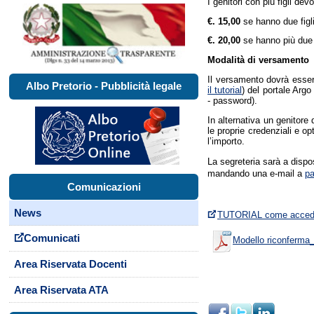
I genitori con più figli dev
€. 15,00
se hanno due figli
€. 20,00
se hanno più due f
Modalità di versamento
Il versamento dovrà esse
Albo Pretorio - Pubblicità legale
il tutorial
) del portale Arg
- password).
In alternativa un genitore
le proprie credenziali e o
l’importo.
La segreteria sarà a disp
mandando una e-mail a
pa
Comunicazioni
News
TUTORIAL come acced
Comunicati
Modello riconferma
Area Riservata Docenti
Area Riservata ATA