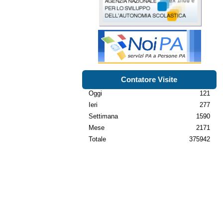
Contatore Visite
Oggi
121
Ieri
277
Settimana
1590
Mese
2171
Totale
375942