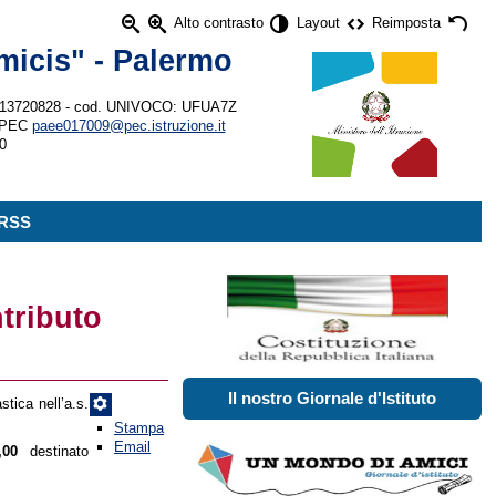
Alto contrasto
Layout
Reimposta
micis" - Palermo
80013720828 - cod. UNIVOCO: UFUA7Z
 PEC
paee017009@pec.istruzione.it
360
 RSS
tributo
Il nostro Giornale d'Istituto
stica nell’a.s.
Stampa
Email
,00
destinato