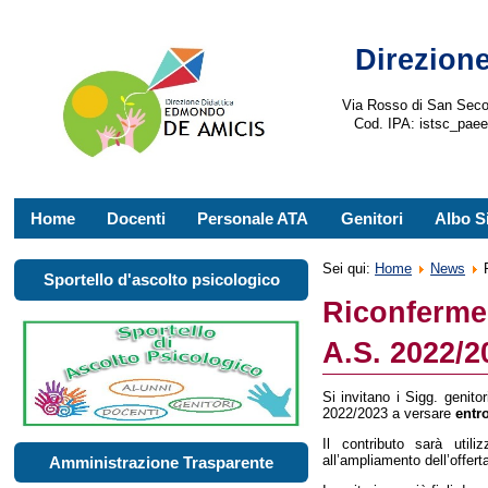
Direzione
Via Rosso di San Seco
Cod. IPA: istsc_pae
Home
Docenti
Personale ATA
Genitori
Albo S
Sei qui:
Home
News
Sportello d'ascolto psicologico
Riconferme
A.S. 2022/2
Si invitano i Sigg. genitor
2022/2023 a versare
entr
Il contributo sarà util
all’ampliamento dell’offert
Amministrazione Trasparente