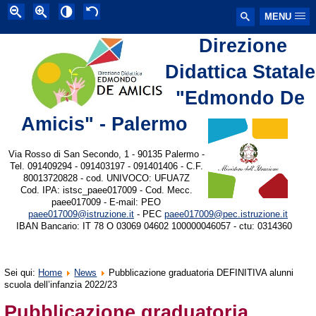
MENU
Direzione
Didattica Statale
"Edmondo De
Amicis" - Palermo
Via Rosso di San Secondo, 1 - 90135 Palermo -
Tel. 091409294 - 091403197 - 091401406 - C.F.
80013720828 - cod. UNIVOCO: UFUA7Z
Cod. IPA: istsc_paee017009 - Cod. Mecc.
paee017009 - E-mail: PEO
paee017009@istruzione.it
- PEC
paee017009@pec.istruzione.it
IBAN Bancario: IT 78 O 03069 04602 100000046057 - ctu: 0314360
Sei qui:
Home
News
Pubblicazione graduatoria DEFINITIVA alunni
scuola dell’infanzia 2022/23
Pubblicazione graduatoria