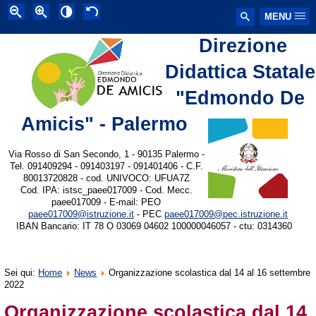
MENU
Direzione
Didattica Statale
"Edmondo De
Amicis" - Palermo
Via Rosso di San Secondo, 1 - 90135 Palermo -
Tel. 091409294 - 091403197 - 091401406 - C.F.
80013720828 - cod. UNIVOCO: UFUA7Z
Cod. IPA: istsc_paee017009 - Cod. Mecc.
paee017009 - E-mail: PEO
paee017009@istruzione.it
- PEC
paee017009@pec.istruzione.it
IBAN Bancario: IT 78 O 03069 04602 100000046057 - ctu: 0314360
Sei qui:
Home
News
Organizzazione scolastica dal 14 al 16 settembre
2022
Organizzazione scolastica dal 14